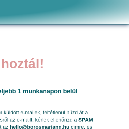
hoztál!
eljebb 1 munkanapon belül
küldött e-mailek, feltétlenül húzd át a
l az e-mailt, kérlek ellenőrizd a
SPAM
lt az
hello@borosmariann.hu
címre, és