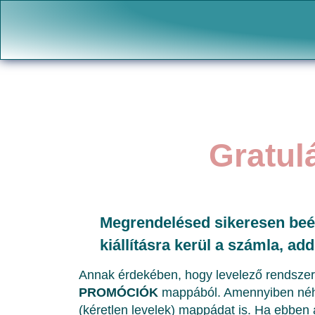
Gratul
Megrendelésed sikeresen beér
kiállításra kerül a számla, ad
Annak érdekében, hogy levelező rendsze
PROMÓCIÓK
mappából. Amennyiben néhán
(kéretlen levelek) mappádat is. Ha ebben 