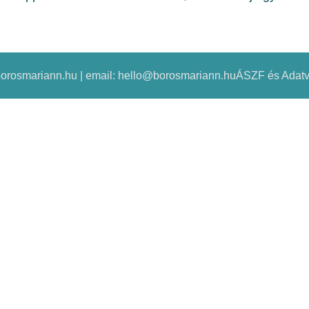
 borosmariann.hu | email: hello@borosmariann.hu
ÁSZF és Adatv