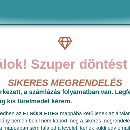
álok! Szuper döntést 
SIKERES MEGRENDELÉS
kezett, a számlázás folyamatban van. Legf
dig kis türelmedet kérem.
redben az
ELSŐDLEGES
mappába kerüljenek az általam 
y percen belül nem kapod meg a sikeres megrendelésrő
a mappában sem találod a levelet, kérlek küldj egy emai