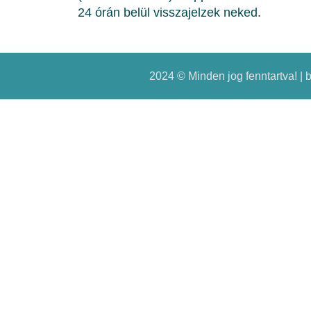
24 órán belül visszajelzek neked.
2024 © Minden jog fenntartva! |